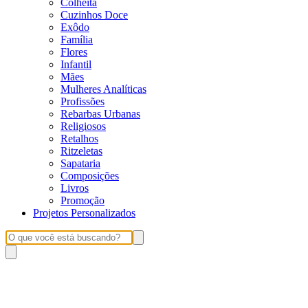
Colheita
Cuzinhos Doce
Exôdo
Família
Flores
Infantil
Mães
Mulheres Analíticas
Profissões
Rebarbas Urbanas
Religiosos
Retalhos
Ritzeletas
Sapataria
Composições
Livros
Promoção
Projetos Personalizados