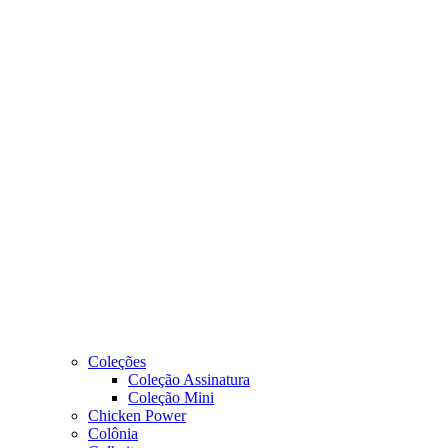
Coleções
Coleção Assinatura
Coleção Mini
Chicken Power
Colônia