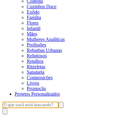
Colheita
Cuzinhos Doce
Exôdo
Família
Flores
Infantil
Mães
Mulheres Analíticas
Profissões
Rebarbas Urbanas
Religiosos
Retalhos
Ritzeletas
Sapataria
Composições
Livros
Promoção
Projetos Personalizados