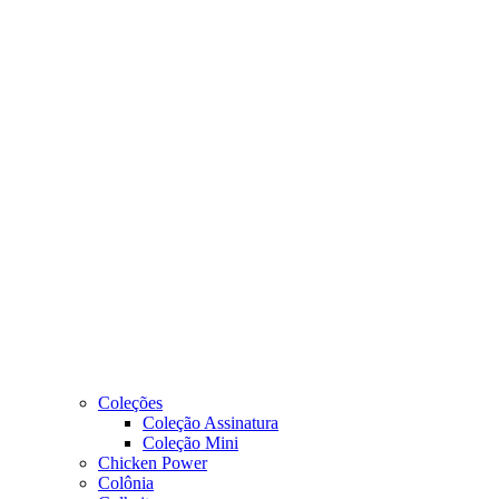
Coleções
Coleção Assinatura
Coleção Mini
Chicken Power
Colônia