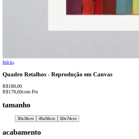
Início
.
Quadro Retalhos - Reprodução em Canvas
R$188,00
R$178,60
com Pix
tamanho
30x36cm
45x56cm
60x74cm
acabamento