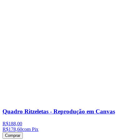
Quadro Ritzeletas - Reprodução em Canvas
R$188,00
R$178,60
com Pix
Comprar